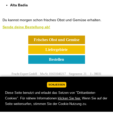
Alta Badia
Du kannst morgen schon frisches Obst und Gemüse erhalten.
Sende deine Bestellung ab!
Frisches Obst und Gemüse
Liefergebiete
Bestellen
Frucht Expert GmbH MwSt. 01631040217 Stegenerstr. 21 I - 39031
Bruneck
Mobile: +39 340 72 24 552
Fax: 0236311493
Mail:
info@fruchtexpert.com
-
Impressum
-
Cookies
SCHLIESSEN
Diese Seite benutzt und erlaubt das Setzen von "Drittanbieter-
Cookies". Für nähere Informationen
klicken Sie hier.
Wenn Sie auf der
Seite weitersurfen, stimmen Sie der Cookie-Nutzung zu.